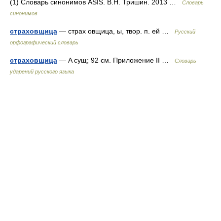
(1) Словарь синонимов ASIS. В.Н. Тришин. 2013 …
Словарь
синонимов
страховщица
— страх овщица, ы, твор. п. ей …
Русский
орфографический словарь
страховщица
— A сущ; 92 см. Приложение II …
Словарь
ударений русского языка