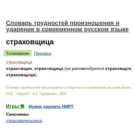
Словарь трудностей произношения и
ударения в современном русском языке
страховщица
Толкование
Перевод
страховщица
страх
о
вщик
,
страх
о
вщица
(
не рекомендуется
страховщ
и
к
,
страховщ
и
ца
).
Словарь трудностей произношения и ударения в современном русском языке. -
СПб.: "Норинт".
.
К.С. Горбачевич
.
2000
.
Игры ⚽
Нужно сделать НИР?
Синонимы
:
страховательница